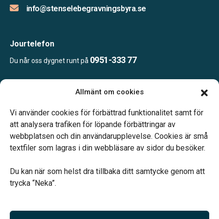
info@stenselebegravningsbyra.se
Jourtelefon
0951-333 77
Du når oss dygnet runt på
Allmänt om cookies
Öppettider:
Ring eller mejla oss för att boka en tid.
Vi använder cookies för förbättrad funktionalitet samt för
att analysera trafiken för löpande förbättringar av
webbplatsen och din användarupplevelse. Cookies är små
textfiler som lagras i din webbläsare av sidor du besöker.
Du kan när som helst dra tillbaka ditt samtycke genom att
Vårt systerbolag Verahill hjälper dig med familjejuridiken –
trycka “Neka”.
genom hela livet.
Varmt välkommen.