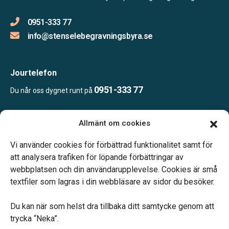
0951-333 77
info@stenselebegravningsbyra.se
Jourtelefon
0951-333 77
Du når oss dygnet runt på
Allmänt om cookies
Öppettider:
Ring eller mejla oss för att boka en tid.
Vi använder cookies för förbättrad funktionalitet samt för
att analysera trafiken för löpande förbättringar av
webbplatsen och din användarupplevelse. Cookies är små
textfiler som lagras i din webbläsare av sidor du besöker.
Du kan när som helst dra tillbaka ditt samtycke genom att
Vårt systerbolag Verahill hjälper dig med familjejuridiken –
trycka “Neka”.
genom hela livet.