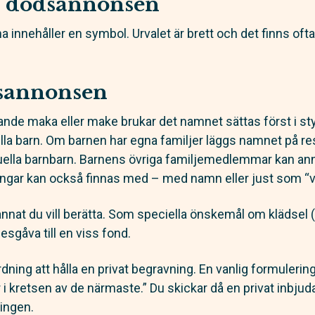
l dödsannonsen
 innehåller en symbol. Urvalet är brett och det finns ofta
dsannonsen
ande maka eller make brukar det namnet sättas först i s
la barn. Om barnen har egna familjer läggs namnet på re
uella barnbarn. Barnens övriga familjemedlemmar kan a
tingar kan också finnas med – med namn eller just som “v
at du vill berätta. Som speciella önskemål om klädsel (ljus
sgåva till en viss fond.
 ordning att hålla en privat begravning. En vanlig formuler
i kretsen av de närmaste.” Du skickar då en privat inbjuda
ingen.