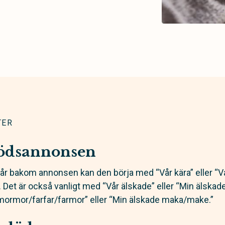
TER
dödsannonsen
står bakom annonsen kan den börja med “Vår kära” eller “
Det är också vanligt med “Vår älskade” eller “Min älskad
mor/farfar/farmor” eller “Min älskade maka/make.”