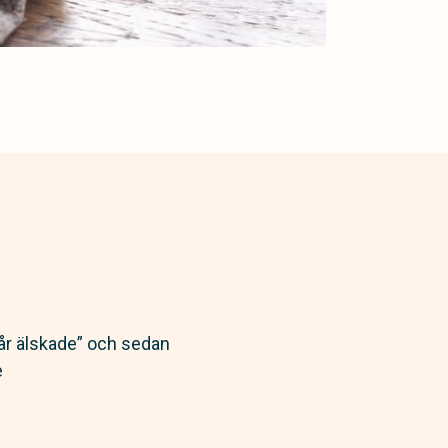
Vår älskade” och sedan
e