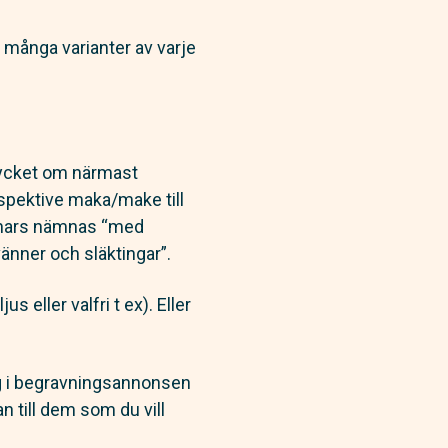
 många varianter av varje
tycket om närmast
spektive maka/make till
nnars nämnas “med
änner och släktingar”.
 eller valfri t ex). Eller
ing i begravningsannonsen
n till dem som du vill