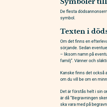
Symboler til
De flesta dödsannonserna
symbol.
Texten i dö
Om det finns en efterlev
sörjande. Sedan eventuel
– liksom namn på event
familj”. Vänner och släk
Kanske finns det också ann
om du vill be om en minne
Det är förstås helt i sin
är då “Begravningen sker 
ska vara med på begravn