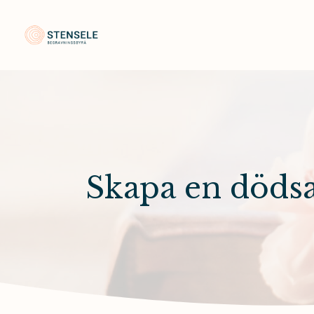
Stensele Begravningsbyrå
Skapa en döds