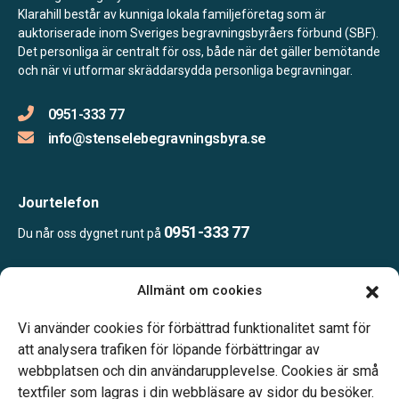
Klarahill består av kunniga lokala familjeföretag som är
auktoriserade inom Sveriges begravningsbyråers förbund (SBF).
Det personliga är centralt för oss, både när det gäller bemötande
och när vi utformar skräddarsydda personliga begravningar.
0951-333 77
info@stenselebegravningsbyra.se
Jourtelefon
0951-333 77
Du når oss dygnet runt på
Allmänt om cookies
Öppettider:
Ring eller mejla oss för att boka en tid.
Vi använder cookies för förbättrad funktionalitet samt för
att analysera trafiken för löpande förbättringar av
webbplatsen och din användarupplevelse. Cookies är små
textfiler som lagras i din webbläsare av sidor du besöker.