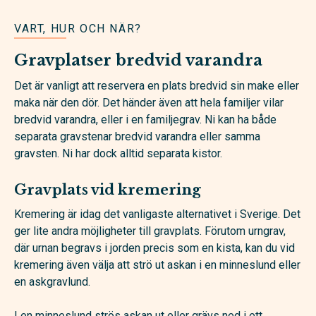
VART, HUR OCH NÄR?
Gravplatser bredvid varandra
Det är vanligt att reservera en plats bredvid sin make eller
maka när den dör. Det händer även att hela familjer vilar
bredvid varandra, eller i en familjegrav. Ni kan ha både
separata gravstenar bredvid varandra eller samma
gravsten. Ni har dock alltid separata kistor.
Gravplats vid kremering
Kremering är idag det vanligaste alternativet i Sverige. Det
ger lite andra möjligheter till gravplats. Förutom urngrav,
där urnan begravs i jorden precis som en kista, kan du vid
kremering även välja att strö ut askan i en minneslund eller
en askgravlund.
I en minneslund strös askan ut eller grävs ned i ett