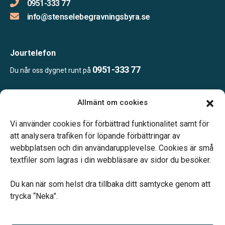
0951-333 77
info@stenselebegravningsbyra.se
Jourtelefon
0951-333 77
Du når oss dygnet runt på
Allmänt om cookies
Öppettider:
Ring eller mejla oss för att boka en tid.
Vi använder cookies för förbättrad funktionalitet samt för
att analysera trafiken för löpande förbättringar av
webbplatsen och din användarupplevelse. Cookies är små
textfiler som lagras i din webbläsare av sidor du besöker.
Du kan när som helst dra tillbaka ditt samtycke genom att
Vårt systerbolag Verahill hjälper dig med familjejuridiken –
trycka “Neka”.
genom hela livet.
Varmt välkommen.