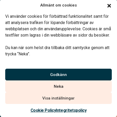
Allmänt om cookies
Öppettider:
Ring eller mejla oss för att boka en tid.
Vi använder cookies för förbättrad funktionalitet samt för
att analysera trafiken för löpande förbättringar av
webbplatsen och din användarupplevelse. Cookies är små
textfiler som lagras i din webbläsare av sidor du besöker.
Du kan när som helst dra tillbaka ditt samtycke genom att
Vårt systerbolag Verahill hjälper dig med familjejuridiken –
trycka “Neka”.
genom hela livet.
Varmt välkommen.
Godkänn
Vi är auktoriserade av Sveriges Begravningsbyråers Förbund och
Neka
har högt ställda krav på utbildning, kvalitet, miljö och arbetsmiljö.
Visa inställningar
Kontakta oss
Cookie Policy
Integritetspolicy