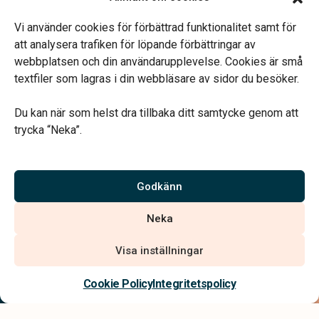
Öppettider:
Ring eller mejla oss för att boka en tid.
Vi använder cookies för förbättrad funktionalitet samt för
att analysera trafiken för löpande förbättringar av
webbplatsen och din användarupplevelse. Cookies är små
textfiler som lagras i din webbläsare av sidor du besöker.
Du kan när som helst dra tillbaka ditt samtycke genom att
Vårt systerbolag Verahill hjälper dig med familjejuridiken –
trycka “Neka”.
genom hela livet.
Varmt välkommen.
Godkänn
Vi är auktoriserade av Sveriges Begravningsbyråers Förbund och
Neka
har högt ställda krav på utbildning, kvalitet, miljö och arbetsmiljö.
Visa inställningar
Kontakta oss
Cookie Policy
Integritetspolicy