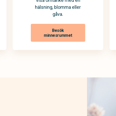
Visa omtanke med en
hälsning, blomma eller
gåva.
Besök
minnesrummet