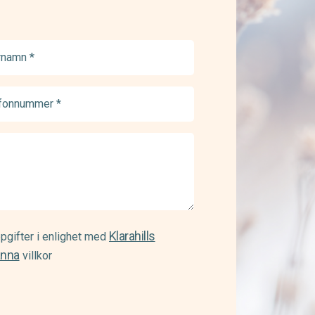
namn
ed)
onnummer
ed)
Klarahills
pgifter i enlighet med
änna
villkor