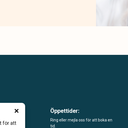
Öppettider:
m är
Ring eller mejla oss för att boka en
 för att
tid.
åde