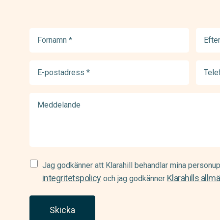
Förnamn
Efter
(Required)
(Requir
E-
Telef
postadress
(Requir
(Required)
Meddelande
Samtycke
Jag godkänner att Klarahill behandlar mina personup
(Required)
integritetspolicy
Klarahills allm
och jag godkänner
Skicka