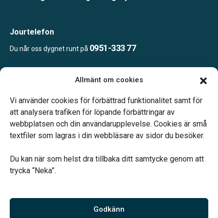
Jourtelefon
0951-333 77
Du når oss dygnet runt på
Allmänt om cookies
Öppettider:
Ring eller mejla oss för att boka en tid.
Vi använder cookies för förbättrad funktionalitet samt för
att analysera trafiken för löpande förbättringar av
webbplatsen och din användarupplevelse. Cookies är små
textfiler som lagras i din webbläsare av sidor du besöker.
Du kan när som helst dra tillbaka ditt samtycke genom att
Vårt systerbolag Verahill hjälper dig med familjejuridiken –
trycka “Neka”.
genom hela livet.
Varmt välkommen.
Godkänn