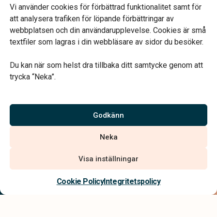
Ring eller mejla oss för att boka en tid.
Vi använder cookies för förbättrad funktionalitet samt för
att analysera trafiken för löpande förbättringar av
webbplatsen och din användarupplevelse. Cookies är små
textfiler som lagras i din webbläsare av sidor du besöker.
Du kan när som helst dra tillbaka ditt samtycke genom att
Vårt systerbolag Verahill hjälper dig med familjejuridiken –
trycka “Neka”.
genom hela livet.
Varmt välkommen.
Godkänn
Vi är auktoriserade av Sveriges Begravningsbyråers Förbund och
Neka
har högt ställda krav på utbildning, kvalitet, miljö och arbetsmiljö.
Visa inställningar
Kontakta oss
Cookie Policy
Integritetspolicy