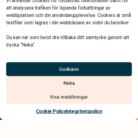
Vi använder cookies för förbättrad funktionalitet samt för
att analysera trafiken för löpande förbättringar av
webbplatsen och din användarupplevelse. Cookies är små
textfiler som lagras i din webbläsare av sidor du besöker.
Du kan när som helst dra tillbaka ditt samtycke genom att
Vårt systerbolag Verahill hjälper dig med familjejuridiken –
trycka “Neka”.
genom hela livet.
Varmt välkommen.
Godkänn
Vi är auktoriserade av Sveriges Begravningsbyråers Förbund och
Neka
har högt ställda krav på utbildning, kvalitet, miljö och arbetsmiljö.
Visa inställningar
Kontakta oss
Cookie Policy
Integritetspolicy
Integritetspolicy
Allmänna villkor
Tillgänglighetsredogörelse