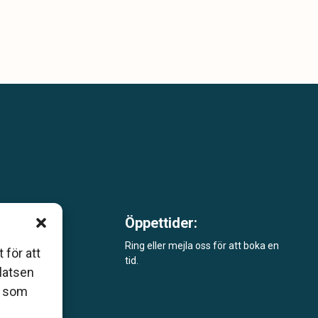
Öppettider:
m är
Ring eller mejla oss för att boka en
 för att
tid.
åde
platsen
r som