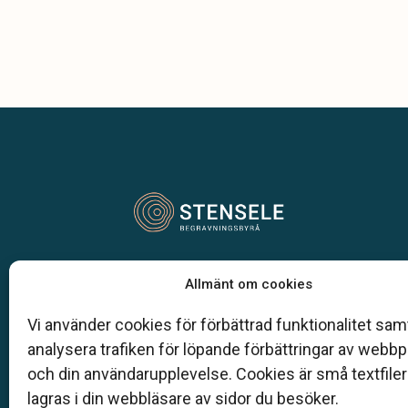
Vår begravningsbyrå är en del av Klarahill.
Allmänt om cookies
Klarahill består av kunniga lokala familjeföretag so
auktoriserade inom Sveriges begravningsbyråers
Vi använder cookies för förbättrad funktionalitet samt
förbund (SBF). Det personliga är centralt för oss, b
analysera trafiken för löpande förbättringar av webb
när det gäller bemötande och när vi utformar
och din användarupplevelse. Cookies är små textfile
skräddarsydda personliga begravningar.
lagras i din webbläsare av sidor du besöker.