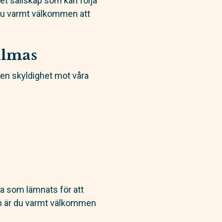
tet sällskap som kan följa
 du varmt välkommen att
filmas
a en skyldighet mot våra
a som lämnats för att
en är du varmt välkommen