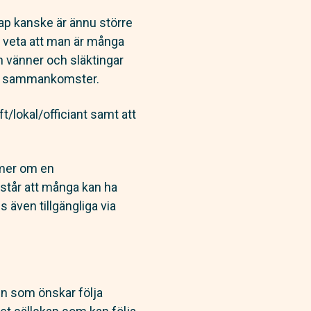
kap kanske är ännu större
tt veta att man är många
en vänner och släktingar
iska sammankomster.
ft/lokal/officiant samt att
mmer om en
örstår att många kan ha
 även tillgängliga via
en som önskar följa