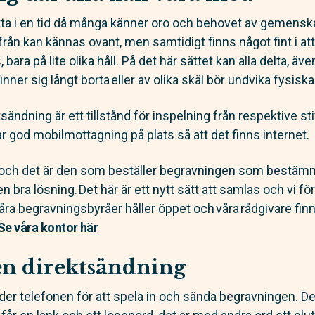
rlätta i en tid då många känner oro och behovet av gemens
ifrån kan kännas ovant, men samtidigt finns något fint i a
ara på lite olika håll. På det här sättet kan alla delta, äv
inner sig långt borta eller av olika skäl bör undvika fys
sändning är ett tillstånd för inspelning från respektive sti
r god mobilmottagning på plats så att det finns internet.
k och det är den som beställer begravningen som bestä
n bra lösning. Det här är ett nytt sätt att samlas och vi f
åra begravningsbyråer håller öppet och våra rådgivare finns
Se våra kontor här
en direktsändning
r telefonen för att spela in och sända begravningen. D