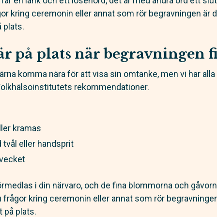
år en länk och ett lösenord, det är med andra ord ett slu
gor kring ceremonin eller annat som rör begravningen är
 plats.
är på plats när begravningen 
gärna komma nära för att visa sin omtanke, men vi har all
Folkhälsoinstitutets rekommendationer.
eller kramas
tvål eller handsprit
mvecket
örmedlas i din närvaro, och de fina blommorna och gåvorn
u frågor kring ceremonin eller annat som rör begravning
 på plats.