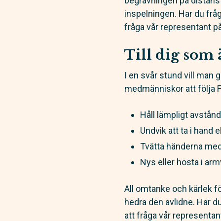
begravningen på distans f
inspelningen. Har du frå
fråga vår representant på
Till dig som 
I en svår stund vill man 
medmänniskor att följa 
Håll lämpligt avstånd
Undvik att ta i hand 
Tvätta händerna med 
Nys eller hosta i ar
All omtanke och kärlek f
hedra den avlidne. Har d
att fråga vår representant