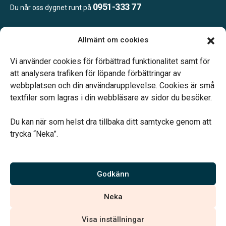
0951-333 77
Du når oss dygnet runt på
Allmänt om cookies
Öppettider:
Ring eller mejla oss för att boka en tid.
Vi använder cookies för förbättrad funktionalitet samt för
att analysera trafiken för löpande förbättringar av
webbplatsen och din användarupplevelse. Cookies är små
textfiler som lagras i din webbläsare av sidor du besöker.
Du kan när som helst dra tillbaka ditt samtycke genom att
Vårt systerbolag Verahill hjälper dig med familjejuridiken –
trycka “Neka”.
genom hela livet.
Varmt välkommen.
Godkänn
Vi är auktoriserade av Sveriges Begravningsbyråers Förbund och
Neka
har högt ställda krav på utbildning, kvalitet, miljö och arbetsmiljö.
Visa inställningar