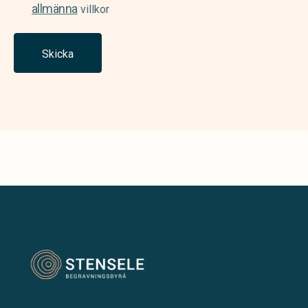
allmänna
villkor
Skicka