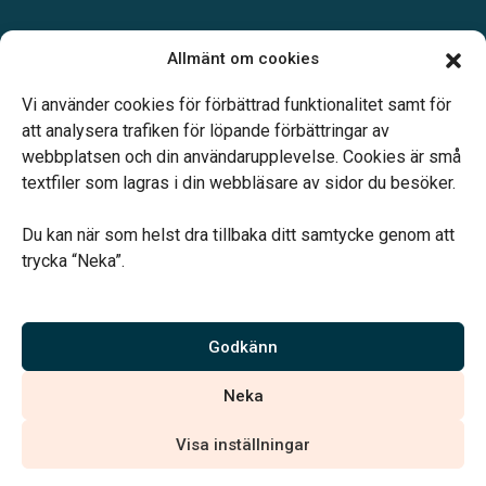
Allmänt om cookies
Öppettider:
Ring eller mejla oss för att boka en tid.
Vi använder cookies för förbättrad funktionalitet samt för
att analysera trafiken för löpande förbättringar av
webbplatsen och din användarupplevelse. Cookies är små
textfiler som lagras i din webbläsare av sidor du besöker.
Du kan när som helst dra tillbaka ditt samtycke genom att
Vårt systerbolag Verahill hjälper dig med familjejuridiken –
trycka “Neka”.
genom hela livet.
Varmt välkommen.
Godkänn
Vi är auktoriserade av Sveriges Begravningsbyråers Förbund och
Neka
har högt ställda krav på utbildning, kvalitet, miljö och arbetsmiljö.
Visa inställningar