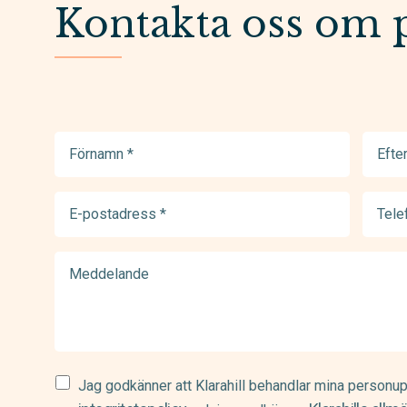
Kontakta oss om 
Förnamn
Efter
(Required)
(Requir
E-
Telef
postadress
(Requir
(Required)
Meddelande
Samtycke
Jag godkänner att Klarahill behandlar mina personup
(Required)