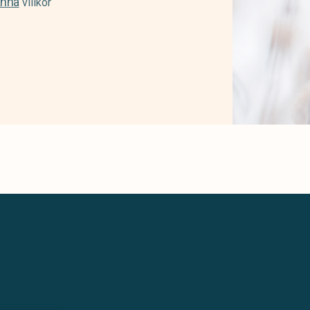
änna
villkor