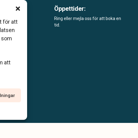
Öppettider:
m är
Ring eller mejla oss för att boka en
 för att
tid.
åde
platsen
r som
m att
llningar