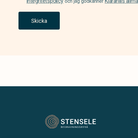
integritetspolicy
Klarahills allm
och jag godkänner
Skicka