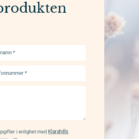
produkten
namn
ed)
onnummer
ed)
Klarahills
pgifter i enlighet med