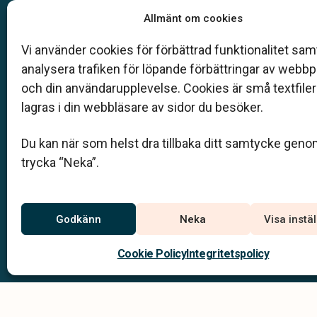
Vår begravningsbyrå är en del av Klarahill.
Allmänt om cookies
Klarahill består av kunniga lokala familjeföretag so
auktoriserade inom Sveriges begravningsbyråers
Vi använder cookies för förbättrad funktionalitet samt
förbund (SBF). Det personliga är centralt för oss, b
analysera trafiken för löpande förbättringar av webb
när det gäller bemötande och när vi utformar
och din användarupplevelse. Cookies är små textfile
skräddarsydda personliga begravningar.
lagras i din webbläsare av sidor du besöker.
0951-333 77
Du kan när som helst dra tillbaka ditt samtycke geno
info@stenselebegravningsbyra.se
trycka “Neka”.
Jourtelefon
Godkänn
Neka
Visa instä
0951-333 77
Du når oss dygnet runt på
Cookie Policy
Integritetspolicy