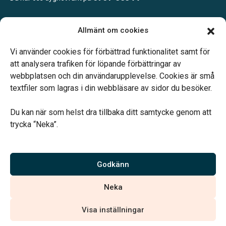
Allmänt om cookies
Öppettider:
Ring eller mejla oss för att boka en tid.
Vi använder cookies för förbättrad funktionalitet samt för
att analysera trafiken för löpande förbättringar av
webbplatsen och din användarupplevelse. Cookies är små
textfiler som lagras i din webbläsare av sidor du besöker.
Du kan när som helst dra tillbaka ditt samtycke genom att
Vårt systerbolag Verahill hjälper dig med familjejuridiken –
trycka “Neka”.
genom hela livet.
Varmt välkommen.
Godkänn
Vi är auktoriserade av Sveriges Begravningsbyråers Förbund och
Neka
har högt ställda krav på utbildning, kvalitet, miljö och arbetsmiljö.
Visa inställningar