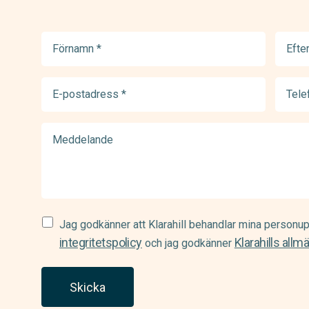
Förnamn
Efter
(Required)
(Requir
E-
Telef
postadress
(Requir
(Required)
Meddelande
Samtycke
Jag godkänner att Klarahill behandlar mina personup
(Required)
integritetspolicy
Klarahills allm
och jag godkänner
Skicka