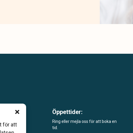
Öppettider:
m är
Ring eller mejla oss för att boka en
 för att
tid.
åde
platsen