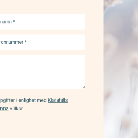
namn
ed)
onnummer
ed)
Klarahills
pgifter i enlighet med
änna
villkor