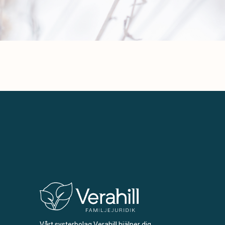
Vårt systerbolag Verahill hjälper dig