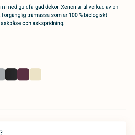
rm med guldfärgad dekor. Xenon är tillverkad av en
k förgänglig trämassa som är 100 % biologiskt
r askpåse och askspridning.
?