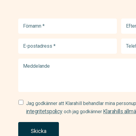
Förnamn
Efter
(Required)
(Requir
E-
Telef
postadress
(Requir
(Required)
Meddelande
Samtycke
Jag godkänner att Klarahill behandlar mina personup
(Required)
integritetspolicy
Klarahills allm
och jag godkänner
Skicka