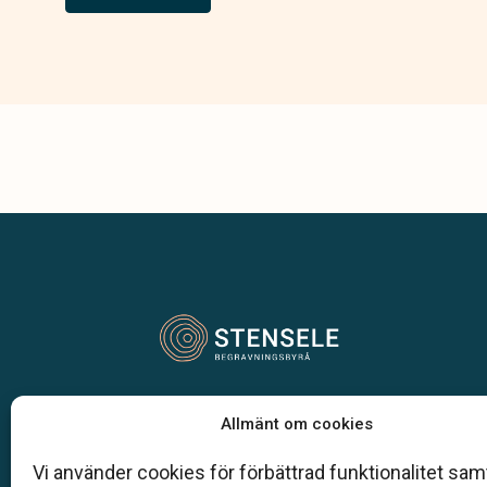
Vår begravningsbyrå är en del av Klarahill.
Allmänt om cookies
Klarahill består av kunniga lokala familjeföretag so
auktoriserade inom Sveriges begravningsbyråers
Vi använder cookies för förbättrad funktionalitet samt