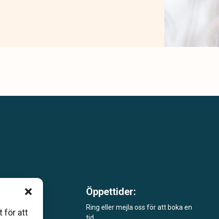
Öppettider:
m är
Ring eller mejla oss för att boka en
 för att
tid.