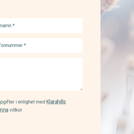
namn
ed)
onnummer
ed)
Klarahills
pgifter i enlighet med
änna
villkor