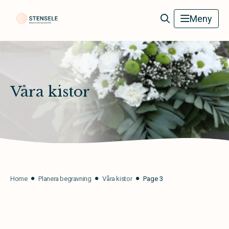
Stensele Begravningsbyrå
Meny
Våra kistor
Home
Planera begravning
Våra kistor
Page 3