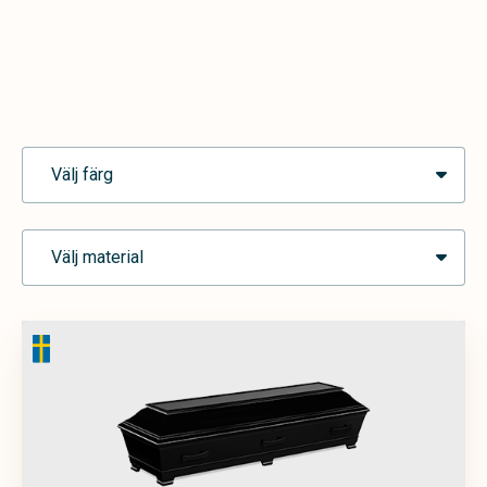
Välj färg
Välj material
Ask
Blå
Brun
Grå