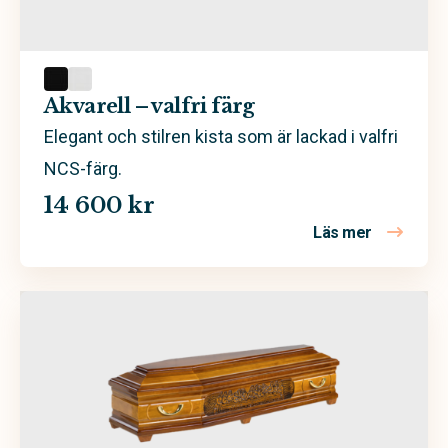
Grön
Rosa
Sand
Akvarell – valfri färg
Trä
Elegant och stilren kista som är lackad i valfri
NCS-färg.
Valfri färg
14 600 kr
Vit
Läs mer
om Akvarell
Ask
Björk
Ek
Furu
Mdf
Poppel