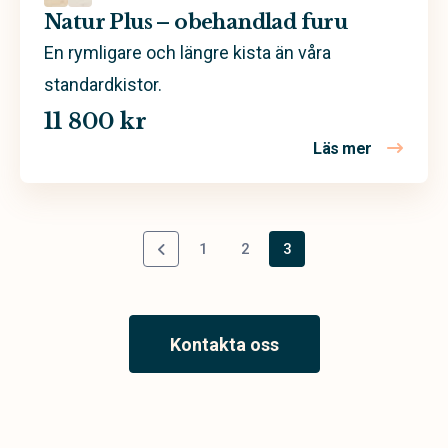
Natur Plus – obehandlad furu
En rymligare och längre kista än våra
standardkistor.
11 800 kr
Läs mer
om Natur P
1
2
3
Kontakta oss