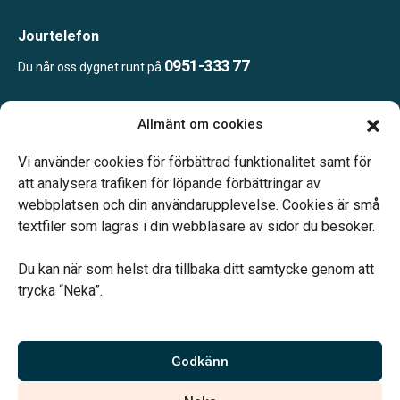
Jourtelefon
0951-333 77
Du når oss dygnet runt på
Allmänt om cookies
Öppettider:
Ring eller mejla oss för att boka en tid.
Vi använder cookies för förbättrad funktionalitet samt för
att analysera trafiken för löpande förbättringar av
webbplatsen och din användarupplevelse. Cookies är små
textfiler som lagras i din webbläsare av sidor du besöker.
Du kan när som helst dra tillbaka ditt samtycke genom att
Vårt systerbolag Verahill hjälper dig med familjejuridiken –
trycka “Neka”.
genom hela livet.
Varmt välkommen.
Godkänn
Vi är auktoriserade av Sveriges Begravningsbyråers Förbund och