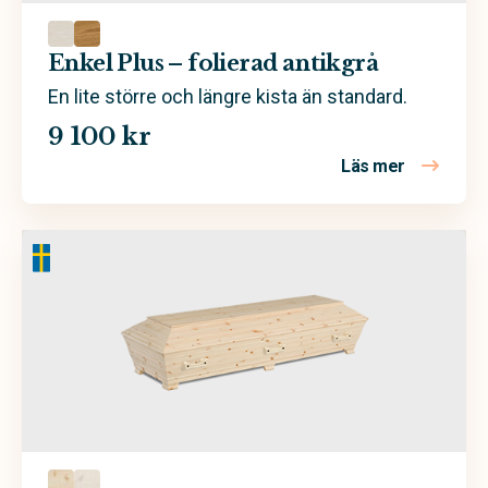
Enkel Plus – folierad antikgrå
En lite större och längre kista än standard.
9 100 kr
Läs mer
om Enkel Pl