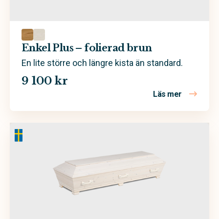
Enkel Plus – folierad brun
En lite större och längre kista än standard.
9 100 kr
Läs mer
om Enkel Pl