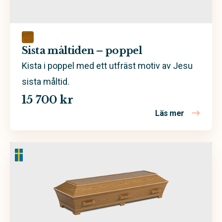
Spån- och MDF-skiva
Sista måltiden – poppel
Kista i poppel med ett utfräst motiv av Jesu
sista måltid.
15 700 kr
Läs mer
om Sista m