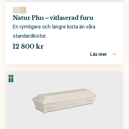
Natur Plus – vitlaserad furu
En rymligare och längre kista än våra
standardkistor.
12 800 kr
Läs mer
om Natur Pl